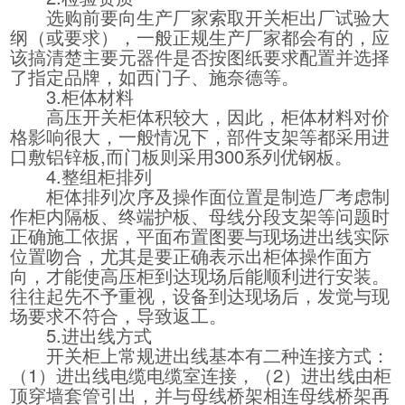
选购前要向生产厂家索取开关柜出厂试验大
纲（或要求），一般正规生产厂家都会有的，应
该搞清楚主要元器件是否按图纸要求配置并选择
了指定品牌，如西门子、施奈德等。
3.柜体材料
高压开关柜体积较大，因此，柜体材料对价
格影响很大，一般情况下，部件支架等都采用进
口敷铝锌板,而门板则采用300系列优钢板。
4.整组柜排列
柜体排列次序及操作面位置是制造厂考虑制
作柜内隔板、终端护板、母线分段支架等问题时
正确施工依据，平面布置图要与现场进出线实际
位置吻合，尤其是要正确表示出柜体操作面方
向，才能使高压柜到达现场后能顺利进行安装。
往往起先不予重视，设备到达现场后，发觉与现
场要求不符合，导致返工。
5.进出线方式
开关柜上常规进出线基本有二种连接方式：
（1）进出线电缆电缆室连接，（2）进出线由柜
顶穿墙套管引出，并与母线桥架相连母线桥架再