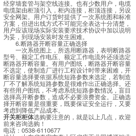
经穿墙套管与架空线连接。也有少数用户，电缆
电缆架由柜顶引入，柜内连接，柜顶连接，另设
安全网架。用户订货时提供了一次系统图和标准
方案，但进出线方式不可能完全表达十分清楚，
用户应该现场实际安装要求技术协议中加以说明
为妥，到现场安装时发生困难。
6.断路器开断容量正确选择
一次系统图上，所选用断路器，表明断路器
型号、额定工作电压、额定工作电流外还须选定
断路器开断容量。有用户图纸，断路器开断容量
不选定，使制造厂进行工程设计时带来困难，开
断容量选择要依据系统短路参数来选定，若制造
厂不了解系统短路参数是很难作出正确选择。还
有些用户图纸，不考虑系统短路参数情况，盲目
选择高开断参数，造成不必要浪费资金。正确选
择开断容量是很重要，既要保证安全运行，又要
考虑到降低产品成本。
开关柜柜体
选购要注意的，就是以上几点，欢迎
前来咨询选购！
电话：0538-6110677