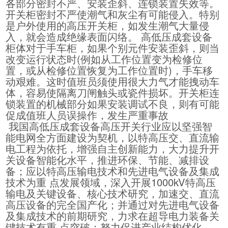
各部分密封不严、安装歪斜、连锁装置失效等。
开关柜密封不严使潮气和灰尘有可能侵入。特别
是户外使用的高压开关柜，如发生潮气大量侵
入，就会造成绝缘表面闪络。 高低压成套设备
柜体对于手车柜，如果个别元件安装歪斜，则当
改变运行状态时(例如从工作位置变为检修位
置，或从检修位置恢复为工作位置时)，手车移
动艰难。这时值班员须使用很大力气才能拽动车
体，容易使隔离刀闸触头或瓷件损坏。开关柜连
锁装置的机械部分如果安装调试不良，则有可能
促成值班人员误操作，发生严重事故
我国高低压成套设备高压开关行业应以坚强智
能电网全方面建设为契机，以特高压交、直流输
电工程为依托，增强自主创新能力，大力提升开
关设备智能化水平，推进环保、节能、减排设
备；应以特高压输电技术和先进电气设备及集成
技术为重 点发展领域，深入开展1000kV特高压
输电及关键设备、核心技术研究，加速交、直流
高压设备的完全国产化；并通过对先进电气设备
及集成技术的前期研究，力求在超导电力装备关
键技术有重 点突破；努力促进产业结构优化、