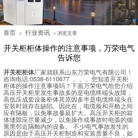
首页
行业资讯
>
> 浏览文章
开关柜柜体操作的注意事项，万荣电气
告诉您
开关柜柜体
厂家就联系山东万荣电气有限公司！
咨询电话:0538-6110677 。。。您知道开关柜
柜体的操作注意事项吗？下面万荣电气给您介绍
高压开关柜里发生事故多的是电缆终端头故障，
高低压成套设备柜体其原因多半是电缆终端头在
安装时就存在缺陷。因此在，电缆脸和开舱之间
应有隔板，以免事故蔓延扩大。高压开关柜的箱
体缝隙应尽量减少，以免操作或事故时电弧的烟
熏黑邻近隔舱内的设备。 不少电气事故发生的
原因是由于高压开关柜制造和安装质量不良，如