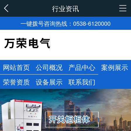
行业资讯
一键拨号咨询热线：0538-6120000
网站首页
公司概况
产品中心
案例展示
荣誉资质
设备展示
联系我们